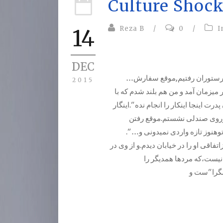
Culture Shock
Reza B
/
0
/
I
14
DEC
…چند ماهی بود که به کانادا آمده بودم٫روزی بهمراه خانواده به رستوران رفتیم,موقع سفارش
2015
 میزمان آمد و من هم بلند شدم که با
اینجا اینکار را انجام نده”.اینگار
 را حفظ کردم،وروی صندلی نشستم.موقع رفتن
،توهنوز تازه واردی نمیدونی و
فاقی او را در خیابان دیدم.و از وی در
نیست،که مردها همدیگر را