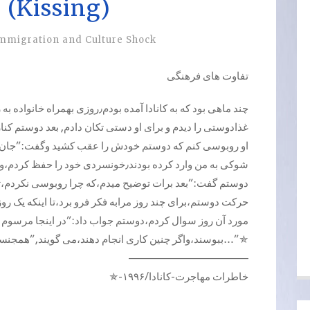
 (Kissing)
mmigration and Culture Shock
تفاوت های فرهنگی
غذادوستی را دیدم و برای او دستی تکان دادم, بعد دوستم کنار
او روبوسی کنم که دوستم خودش را عقب کشید وگفت:”جان پدرت 
شوکی به من وارد کرده بودند٫خونسردی خود
دوستم گفت:”بعد برات توضیح میدم،که چرا روبوسی نکردم…”.
حرکت دوستم،برای چند روز مرابه فکر فرو برد،تا اینکه یک روزات
مورد آن روز سوال کردم،دوستم جواب داد:”در اینجا مرسوم 
ببوسند،واگر چنین کاری انجام دهند،می گویند,”همجنسگرا”ست و…”✯
———————————–
✯-خاطرات مهاجرت-کانادا/۱۹۹۶