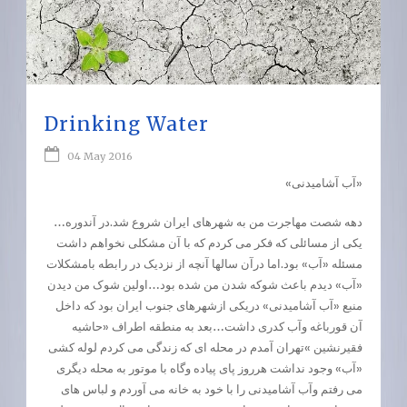
Drinking Water
04 May 2016
«آب آشامیدنی»
…دهه شصت مهاجرت من به شهرهای ایران شروع شد.در آندوره
یکی از مسائلی که فکر می کردم که با آن مشکلی نخواهم داشت
مسئله «آب» بود.اما درآن سالها آنچه از نزدیک در رابطه بامشکلات
«آب» دیدم باعث شوکه شدن من شده بود…اولین شوک من دیدن
منبع «آب آشامیدنی» دریکی ازشهرهای جنوب ایران بود که داخل
آن قورباغه وآب کدری داشت…بعد به منطقه اطراف «حاشیه
فقیرنشین »تهران آمدم در محله ای که زندگی می کردم لوله کشی
«آب» وجود نداشت هرروز پای پیاده وگاه با موتور به محله دیگری
می رفتم وآب آشامیدنی را با خود به خانه می آوردم و لباس های