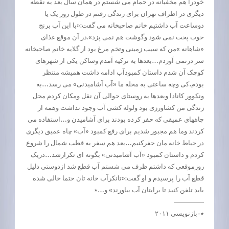
خودرا هم مخفیانه در حمام می شستم در همان سال بعد به نقطه
دیگری در اطراف تهران برای زندگی رفتم در طول روز یک یا
دوساعت آب داشتیم خانم صاحبخانه می گفت:«با این آب برنج
خوب پخت نمی شود وگوشت هم نمی پزد».در آن موقع غذای
«شاهانه »من که سیب زمینی وتخم مرغ بود از گلایه خانم صاحبخانه
سر درنمی آوردم…بعدها به ترکیه آمدم وساکن یکی از شهرهای
کوچک آن شدم داستان کمبودآب ادامه داشت همیشه منتظر
بودم،کی وچه ساعتی به محله ما «آب آشامیدنی» می رسد…به
ونکوور کانادا وبعدها به روستای حوالی آن نقل ومکان کردم محل
زندگی من کشاورزی بود ولوله کشی آب وجود نداشت وهمه از
چاههای عمیقی که حفر کرده بودند برای آشامیدن و…استفاده می
کردند وما هم مجبور شدیم برای رفع کمبود «آب» چاه عمیق دیگری
در حیاط خانه مان حفرکنیم…بعد هم سفر به قطب شمال را شروع
کردم و داستان کمبود «آب آشامیدنی» بگونه ای تکرارشد…دریک
روزموقعی که داشتم ظرف می شستم آب قطع شد ازدوستی دلیل
قطع آب را پرسیدم و او گفت:«تانکرآب خانه تان حتما خالی شده
باید تلفن کنید تا برایتان آب بیاورند» و…٭
————–
٭-بازنویسی ۲۰۱۱