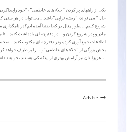
حال” می تواند، “ریشه تراپی”باشد…می توان در هر سنی که 
شروع کنیم…بطور مثال در کجا بدنیا آمده ایم؟در نامگذاری م
مادر و پدر شروع کردن و…در دفترچه ای یادداشت کنید…تا می
اطلاعات جمع آوری کرده ودر دفترچه ای مکتوب کنید…صحبت
بخش بزرگی از “خلاء های عاطفی”و… را بر طرف خواهد کرد و د
عزیزانتان نیز آرامش بهتری از اینکه کی هستند ،خواهند داشت…
Advise