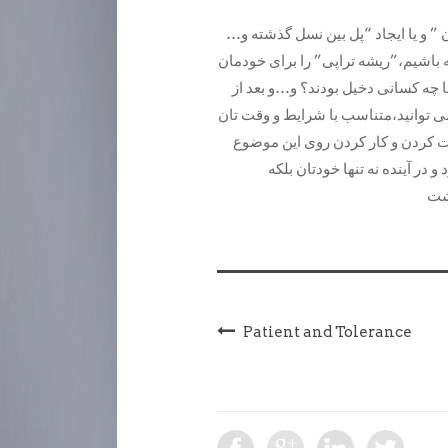
…یکی از راههای پر کردن “خلاء های عاطفی” ،”خود راپیداکردن ” و یا ایجاد “پل بین نسل گذشته و
باشیم،”ریشه تراپی” را برای خودمان
ا چه کسانی دخیل بودند؟ و…و بعد از
 توانید،متناسب با شرایط و وقت تان
 کردن و کار کردن روی این موضوع
ر آینده نه تنها خودتان بلکه
Patient and Tolerance