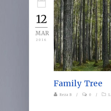
12
MAR
2016
Family Tree
Reza B
/
0
/
L