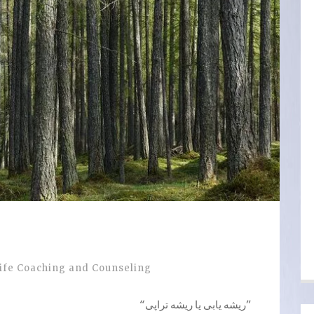
ife Coaching and Counseling
“ریشه یابی یا ریشه تراپی”