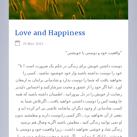
Love and Happiness
25 Nov 2015
“واقعیت خود و دوستی با خویشتن”
“دوست داشتن خویش برای زندگی در حکم یک ضرورت است ! تا
خود را دوست نداشته باشید واز خود خوشنود نباشید ، کسی را
نخواهید یافت که شما را دوست بدارد و شادمانی برایتان به ارمغان
آورد . اما اگر خود را از عشق و محبت سرشارکنید و احساس دلپذیر
رضایت از خویش را در دل بپرورانید ، اطمینان داشته باشید که همه
جا وهمه کس را دوست داشتنی خواهید یافت…اگرتلاش شما به
کسب شادمانی از وجود دیگران بیانجامد تلاشی بی اثر کرده اید و
نفعی از آن نخواهید برد…اگر کسی را
دوست دارید و مطمئنید بدون
او نمی توانید زندگی کنید ، مطمئن باشید اگربه وصال هم برسید
زندگی شاد و خوشی نخواهید داشت ، زیرا واقعیت خود و دوستی با
خویشتن را انکار کرده اید … اگر عشق و محبت وشادی و سرور را