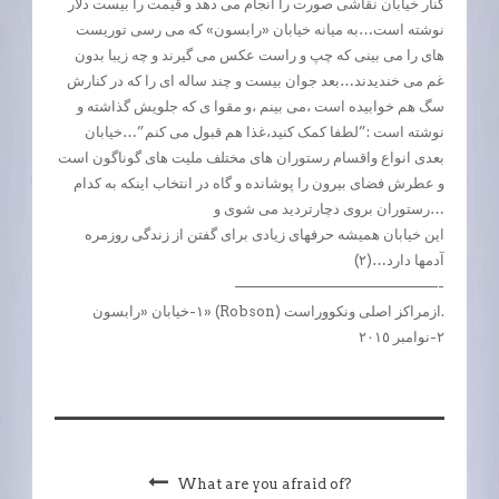
کنار خیابان نقاشی صورت را انجام می دهد و قیمت را بیست دلار
نوشته است…به میانه خیابان «رابسون» که می رسی توریست
های را می بینی که چپ و راست عکس می گیرند و چه زیبا بدون
غم می خندیدند…بعد جوان بیست و چند ساله ای را که در کنارش
سگ هم خوابیده است ،می بینم ،و مقوا ی که جلویش گذاشته و
نوشته است :”لطفا کمک کنید،غذا هم قبول می کنم”…خیابان
بعدی انواع واقسام رستوران های مختلف ملیت های گوناگون است
و عطرش فضای بیرون را پوشانده و گاه در انتخاب اینکه به کدام
رستوران بروی دچارتردید می شوی و…
این خیابان همیشه حرفهای زیادی برای گفتن از زندگی روزمره
آدمها دارد…(٢)
——————————————-
١-خیابان «رابسون» (Robson) ازمراکز اصلی ونکووراست.
٢-نوامبر ٢٠١٥
What are you afraid of?