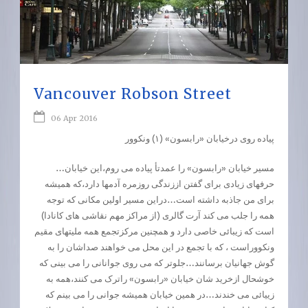
Vancouver Robson Street
06 Apr 2016
پیاده روی درخیابان «رابسون» (١) ونکوور
…مسیر خیابان «رابسون» را عمدتأ پیاده می روم،این خیابان
حرفهای زیادی برای گفتن اززندگی روزمره آدمها دارد،که همیشه
برای من جاذبه داشته است…دراین مسیر اولین مکانی که توجه
همه را جلب می کند آرت گالری‌ (از مراکز مهم نقاشی های کانادا)
است که زیبائی خاصی دارد و همچنین مرکزتجمع همه ملیتهای مقیم
ونکووراست ، که با تجمع در این محل می خواهند صداشان را به
گوش جهانیان برسانند…جلوتر که می روی جوانانی را می بینی که
خوشحال ازخرید شان خیابان «رابسون» راترک می کنند،همه به
زییائی می خندند…در همین خیابان همیشه جوانی را می بینم که